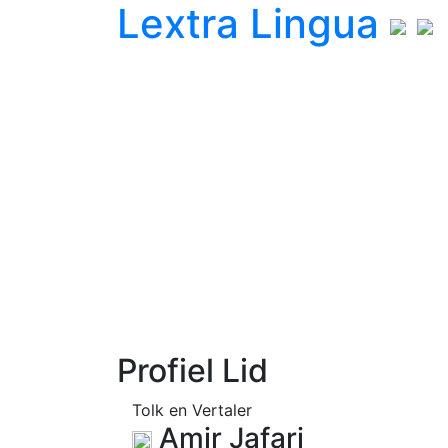
L
extra
L
ingua
Profiel Lid
Tolk en Vertaler
Amir Jafari