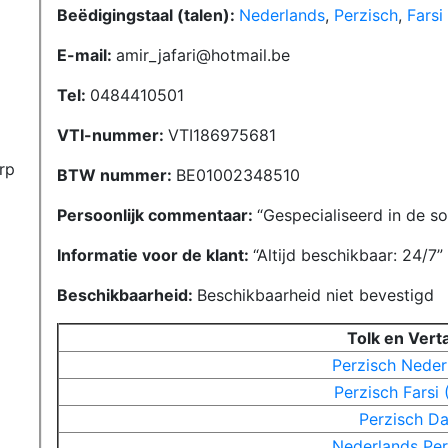
Beëdigingstaal (talen):
Nederlands
,
Perzisch
,
Farsi 
E-mail:
amir_jafari@hotmail.be
Tel:
0484410501
VTI-nummer:
VTI186975681
rp
BTW nummer:
BE01002348510
Persoonlijk commentaar:
Gespecialiseerd in de so
Informatie voor de klant:
Altijd beschikbaar: 24/7
Beschikbaarheid:
Beschikbaarheid niet bevestigd
Tolk en Vert
Perzisch
Neder
Perzisch
Farsi 
Perzisch
Da
Nederlands
Per