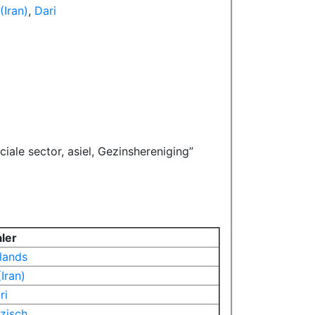
(Iran)
,
Dari
ciale sector, asiel, Gezinshereniging
aler
lands
(Iran)
ri
zisch